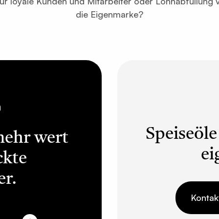
r loyale Kunden und Mitarbeiter oder Lohnabfüllung v
die Eigenmarke?
n
Speiseöle
mehr wert
ei
ckte
er.
Kontak