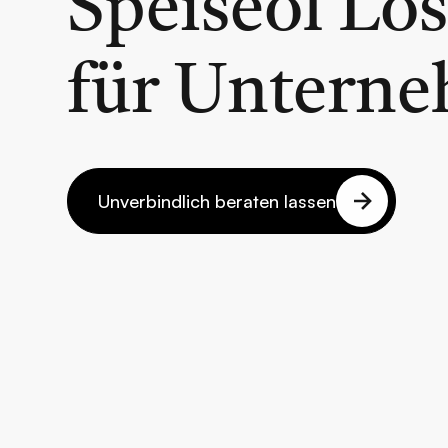
Speiseöl Lö
für Untern
Unverbindlich beraten lassen