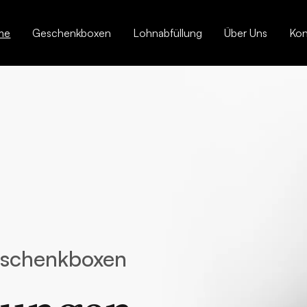
me
Geschenkboxen
Lohnabfüllung
Über Uns
Kon
eschenkboxen