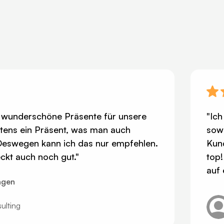
ige wunderschöne Präsente für unsere
"Ich
tens ein Präsent, was man auch
sowo
 Deswegen kann ich das nur empfehlen.
Kund
kt auch noch gut."
top!
auf 
agen
ulting