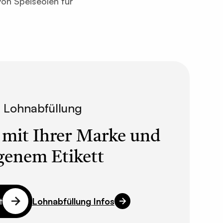
on Speiseölen für
Lohnabfüllung
 mit Ihrer Marke und
genem Etikett
t
Lohnabfüllung Infos